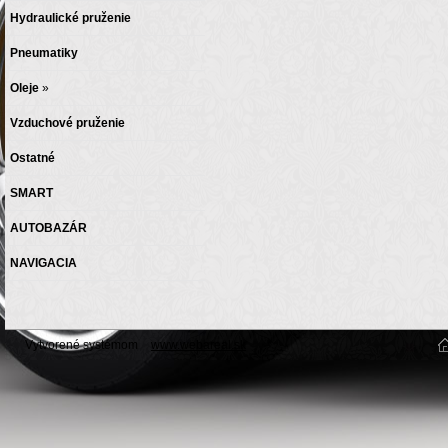
Hydraulické pruženie
Pneumatiky
Oleje
»
Vzduchové pruženie
Ostatné
SMART
AUTOBAZÁR
NAVIGACIA
Vytvorené systémom
www.webareal.sk