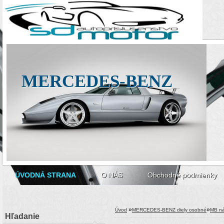
MERCEDES-BENZ
ÚVODNÁ STRANA
O NÁS
Obchodné podmienky
»
»
Úvod
MERCEDES-BENZ diely osobné
MB ná
Hľadanie