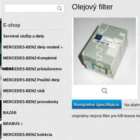
Olejový filter
E-shop
Servisné služby a diely
MERCEDES-BENZ diely osobné
»
MERCEDES-BENZ-Kompletné
kolesá
MERCEDES-BENZ príslušenstvo
MERCEDES-BENZ Použité diely
MERCEDES-BENZ sklá
MERCEDES-BENZ prevodovky
Kompletné špecifikácie
Na stiahn
BAZÁR
originálny olejový filter pre A/B-klasse b
BRABUS
»
MERCEDES-BENZ kolekcia